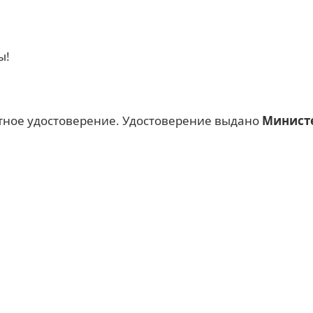
ы!
тное удостоверение. Удостоверение выдано
Министе