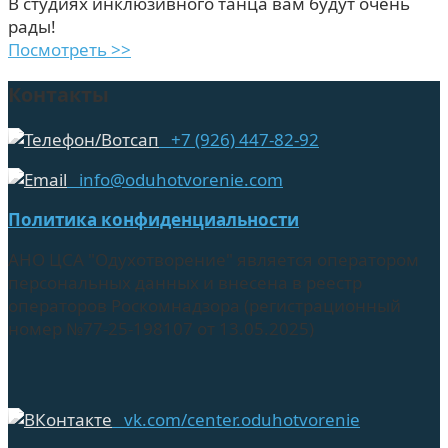
В студиях инклюзивного танца вам будут очень
рады!
Посмотреть >>
Контакты
+7 (926) 447-82-92
info@oduhotvorenie.com
Политика конфиденциальности
АНО ЦСА "Одухотворение" является оператором
персональных данных и внесена в реестр
операторов Роскомнадзора (регистрационный
номер №77-25-198107 от 13.05.2025)
vk.com/center.oduhotvorenie