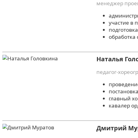
менеджер прое
администр
участие в 
подготовка
обработка 
Наталья Гол
педагог-хореог
проведени
постановк
главный хо
кавалер ор
Дмитрий Му