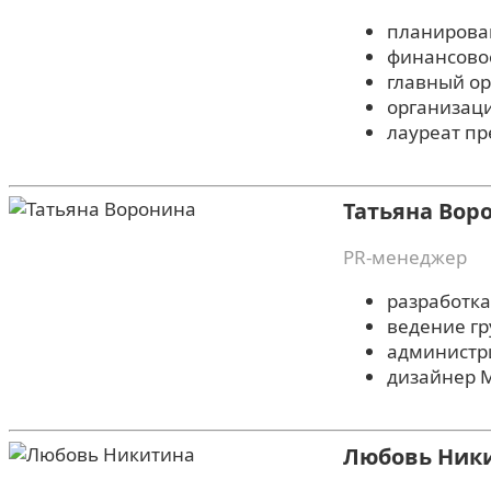
планирова
финансово
главный ор
организац
лауреат пр
Татьяна Вор
PR-менеджер
разработка
ведение гр
администр
дизайнер 
Любовь Ник