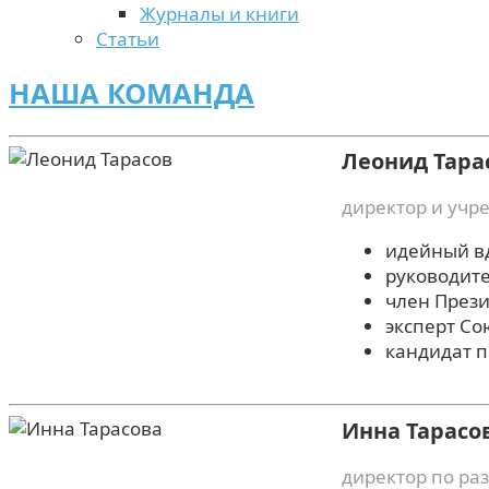
Журналы и книги
Статьи
НАША КОМАНДА
Леонид Тара
директор и учр
идейный в
руководит
член През
эксперт Со
кандидат п
Инна Тарасо
директор по ра