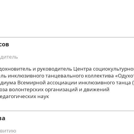
сов
едитель
дохновитель и руководитель Центра социокультурн
ель инклюзивного танцевального коллектива «Одухо
идиума Всемирной ассоциации инклюзивного танца 
юза волонтерских организаций и движений
едагогических наук
ва
звитию