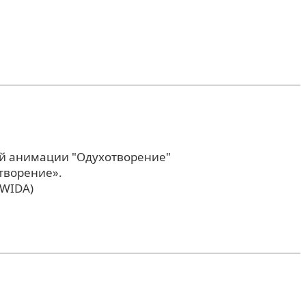
ой анимации "Одухотворение"
творение».
(WIDA)