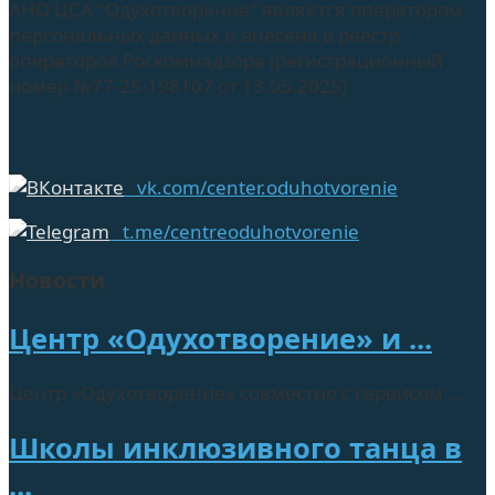
АНО ЦСА "Одухотворение" является оператором
персональных данных и внесена в реестр
операторов Роскомнадзора (регистрационный
номер №77-25-198107 от 13.05.2025)
vk.com/center.oduhotvorenie
t.me/centreoduhotvorenie
Новости
Центр «Одухотворение» и ...
Центр «Одухотворение» совместно с сервисом ...
Школы инклюзивного танца в
...