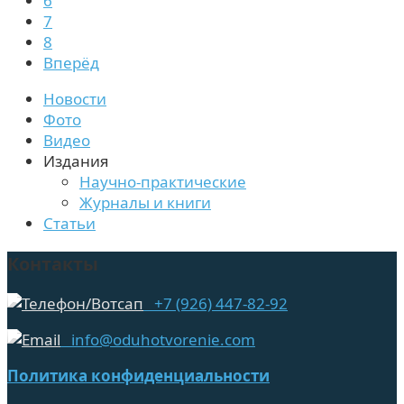
6
7
8
Вперёд
Новости
Фото
Видео
Издания
Научно-практические
Журналы и книги
Статьи
Контакты
+7 (926) 447-82-92
info@oduhotvorenie.com
Политика конфиденциальности