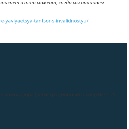
озникает в тот момент, когда мы начинаем
re-yavlyaetsya-tantsor-s-invalidnostyu/
Роскомнадзора (регистрационный номер №77-25-