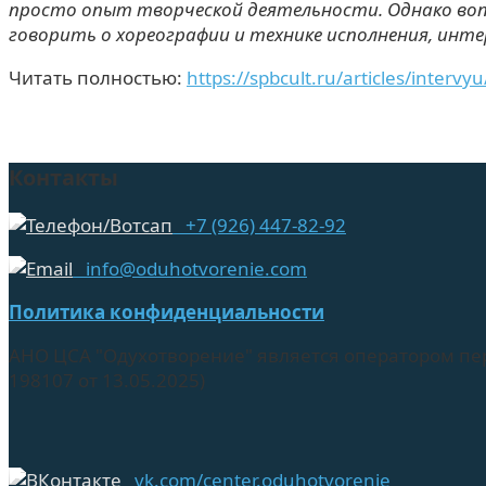
просто опыт творческой деятельности. Однако воп
говорить о хореографии и технике исполнения, инт
Читать полностью:
https://spbcult.ru/articles/interv
Контакты
+7 (926) 447-82-92
info@oduhotvorenie.com
Политика конфиденциальности
АНО ЦСА "Одухотворение" является оператором пе
198107 от 13.05.2025)
vk.com/center.oduhotvorenie