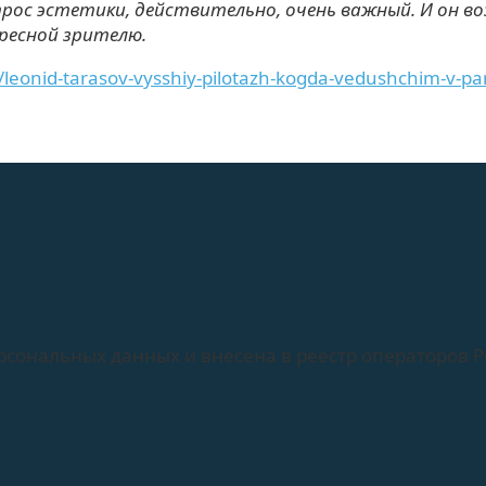
рос эстетики, действительно, очень важный. И он в
ересной зрителю.
yu/leonid-tarasov-vysshiy-pilotazh-kogda-vedushchim-v-pa
рсональных данных и внесена в реестр операторов 