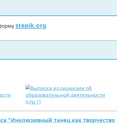
stepik.org
тформу
урса "Инклюзивный танец как творчество