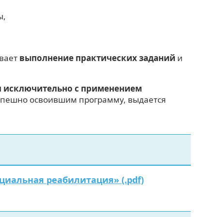
ы,
ивает
выполнение практических заданий
и
я исключительно с применением
 успешно освоившим программу, выдается
иальная реабилитация» (.pdf)