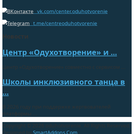
vk.com/center.oduhotvorenie
t.me/centreoduhotvorenie
Новости
Центр «Одухотворение» и ...
Центр «Одухотворение» совместно с сервисом ...
Школы инклюзивного танца в
...
В 2026 году при поддержке жертвователей
платформы ...
Copyright © 2026 oduhotvorenie. All Rights Reserved.
Designed by
SmartAddons.Com