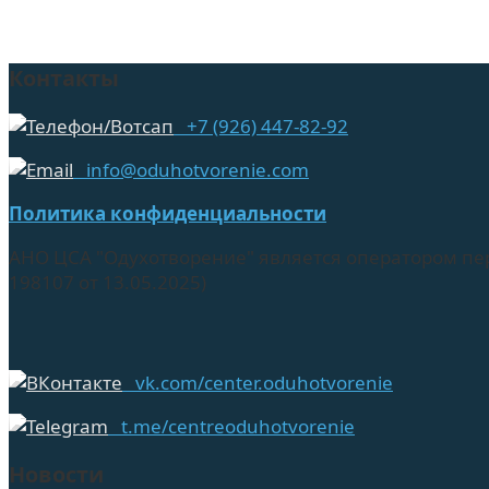
Контакты
+7 (926) 447-82-92
info@oduhotvorenie.com
Политика конфиденциальности
АНО ЦСА "Одухотворение" является оператором пе
198107 от 13.05.2025)
vk.com/center.oduhotvorenie
t.me/centreoduhotvorenie
Новости