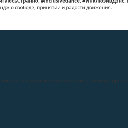
гаюсьСтранно, #inclusivedance, #ИнклюзивДэнс.
ндж о свободе, принятии и радости движения.
рсональных данных и внесена в реестр операторов 