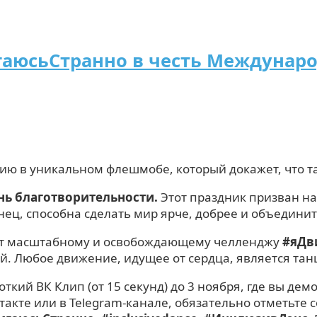
аюсьСтранно в честь Междунаро
тию в уникальном флешмобе, который докажет, что 
ь благотворительности.
Этот праздник призван н
анец, способна сделать мир ярче, добрее и объедини
тарт масштабному и освобождающему челленджу
#яДв
й. Любое движение, идущее от сердца, является та
ткий ВК Клип (от 15 секунд) до 3 ноября, где вы д
такте или в Telegram-канале, обязательно отметьте