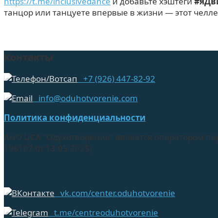
https://t.me/inclusivedance
и добавьте хэштеги
#яДви
танцор или танцуете впервые в жизни — этот челле
Контакты
+7 (926) 447-82-92
info@oduhotvorenie.com
Политика конфиденциальности
АНО ЦСА "Одухотворение" является оператором пе
198107 от 13.05.2025)
vk.com/center.oduhotvorenie
t.me/centreoduhotvorenie