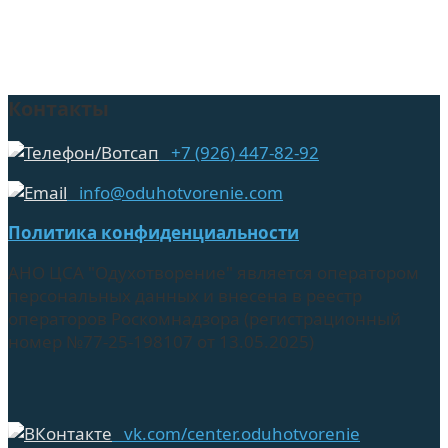
Контакты
+7 (926) 447-82-92
info@oduhotvorenie.com
Политика конфиденциальности
АНО ЦСА "Одухотворение" является оператором
персональных данных и внесена в реестр
операторов Роскомнадзора (регистрационный
номер №77-25-198107 от 13.05.2025)
vk.com/center.oduhotvorenie