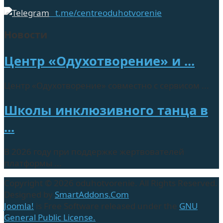
t.me/centreoduhotvorenie
Новости
Центр «Одухотворение» и ...
Центр «Одухотворение» совместно с сервисом ...
Школы инклюзивного танца в
...
В 2026 году при поддержке жертвователей
платформы ...
Copyright © 2026 oduhotvorenie. All Rights Reserved.
Designed by
SmartAddons.Com
Joomla!
is Free Software released under the
GNU
General Public License.