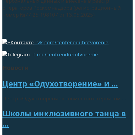
персональных данных и внесена в реестр
операторов Роскомнадзора (регистрационный
номер №77-25-198107 от 13.05.2025)
vk.com/center.oduhotvorenie
t.me/centreoduhotvorenie
Новости
Центр «Одухотворение» и ...
Центр «Одухотворение» совместно с сервисом ...
Школы инклюзивного танца в
...