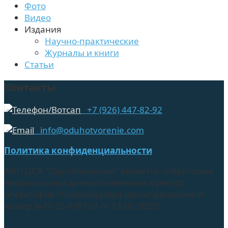
Фото
Видео
Издания
Научно-практические
Журналы и книги
Статьи
Контакты
+7 (926) 447-82-92
info@oduhotvorenie.com
Политика конфиденциальности
АНО ЦСА "Одухотворение" является оператором
персональных данных и внесена в реестр
операторов Роскомнадзора (регистрационный
номер №77-25-198107 от 13.05.2025)