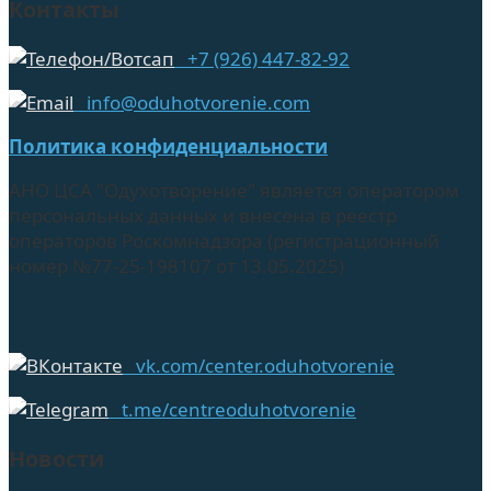
Контакты
+7 (926) 447-82-92
info@oduhotvorenie.com
Политика конфиденциальности
АНО ЦСА "Одухотворение" является оператором
персональных данных и внесена в реестр
операторов Роскомнадзора (регистрационный
номер №77-25-198107 от 13.05.2025)
vk.com/center.oduhotvorenie
t.me/centreoduhotvorenie
Новости