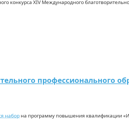
ого конкурса XIV Международного благотворительно
ительного профессионального о
ся набор
на программу повышения квалификации «Инк