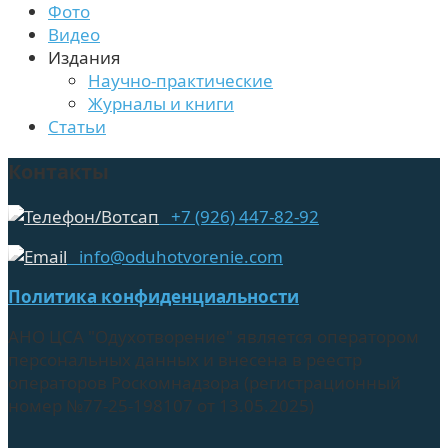
Фото
Видео
Издания
Научно-практические
Журналы и книги
Статьи
Контакты
+7 (926) 447-82-92
info@oduhotvorenie.com
Политика конфиденциальности
АНО ЦСА "Одухотворение" является оператором
персональных данных и внесена в реестр
операторов Роскомнадзора (регистрационный
номер №77-25-198107 от 13.05.2025)