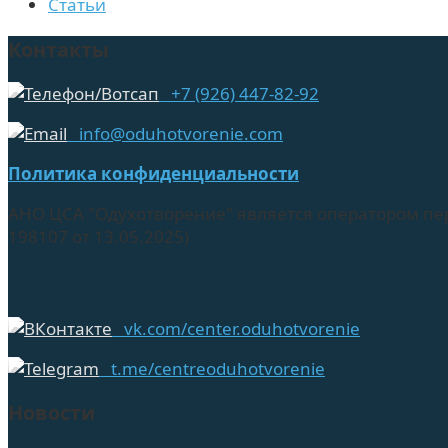
Статьи
Контакты
+7 (926) 447-82-92
info@oduhotvorenie.com
Политика конфиденциальности
АНО ЦСА "Одухотворение" является оператором пе
198107 от 13.05.2025)
vk.com/center.oduhotvorenie
t.me/centreoduhotvorenie
Новости