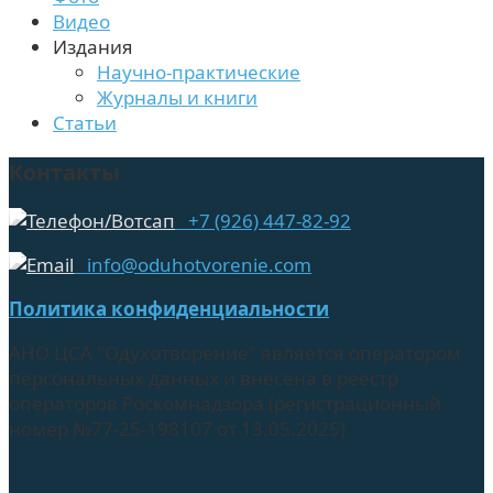
Видео
Издания
Научно-практические
Журналы и книги
Статьи
Контакты
+7 (926) 447-82-92
info@oduhotvorenie.com
Политика конфиденциальности
АНО ЦСА "Одухотворение" является оператором
персональных данных и внесена в реестр
операторов Роскомнадзора (регистрационный
номер №77-25-198107 от 13.05.2025)