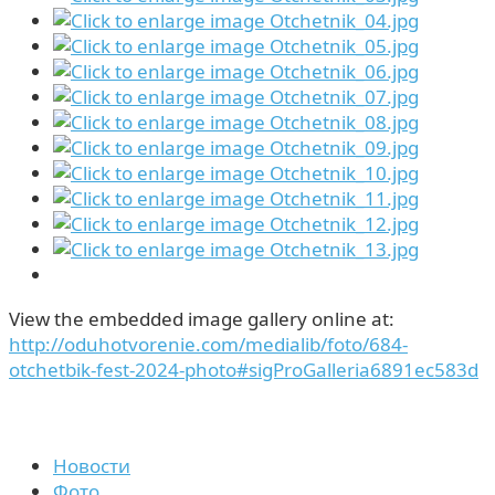
View the embedded image gallery online at:
http://oduhotvorenie.com/medialib/foto/684-
otchetbik-fest-2024-photo#sigProGalleria6891ec583d
Новости
Фото