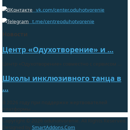
vk.com/center.oduhotvorenie
t.me/centreoduhotvorenie
Новости
Центр «Одухотворение» и ...
Центр «Одухотворение» совместно с сервисом ...
Школы инклюзивного танца в
...
В 2026 году при поддержке жертвователей
платформы ...
Copyright © 2026 oduhotvorenie. All Rights Reserved.
Designed by
SmartAddons.Com