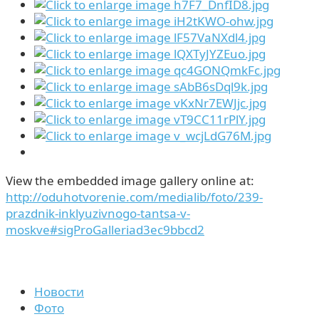
View the embedded image gallery online at:
http://oduhotvorenie.com/medialib/foto/239-
prazdnik-inklyuzivnogo-tantsa-v-
moskve#sigProGalleriad3ec9bbcd2
Новости
Фото