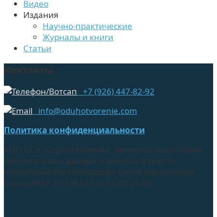
Видео
Издания
Научно-практические
Журналы и книги
Статьи
Контакты
+7 (926) 447-82-92
info@oduhotvorenie.com
Политика конфиденциальности
АНО ЦСА "Одухотворение" является оператором
персональных данных и внесена в реестр
операторов Роскомнадзора (регистрационный
номер №77-25-198107 от 13.05.2025)