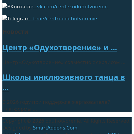
vk.com/center.oduhotvorenie
t.me/centreoduhotvorenie
Новости
Центр «Одухотворение» и ...
Центр «Одухотворение» совместно с сервисом ...
Школы инклюзивного танца в
...
В 2026 году при поддержке жертвователей
платформы ...
Copyright © 2026 oduhotvorenie. All Rights Reserved.
Designed by
SmartAddons.Com