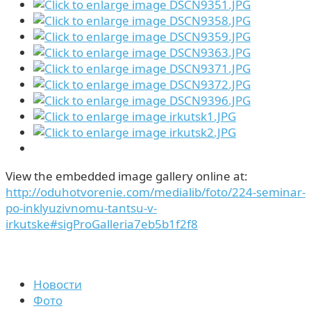
View the embedded image gallery online at:
http://oduhotvorenie.com/medialib/foto/224-seminar-
po-inklyuzivnomu-tantsu-v-
irkutske#sigProGalleria7eb5b1f2f8
Новости
Фото