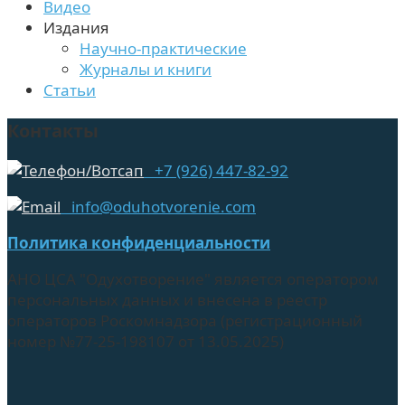
Видео
Издания
Научно-практические
Журналы и книги
Статьи
Контакты
+7 (926) 447-82-92
info@oduhotvorenie.com
Политика конфиденциальности
АНО ЦСА "Одухотворение" является оператором
персональных данных и внесена в реестр
операторов Роскомнадзора (регистрационный
номер №77-25-198107 от 13.05.2025)