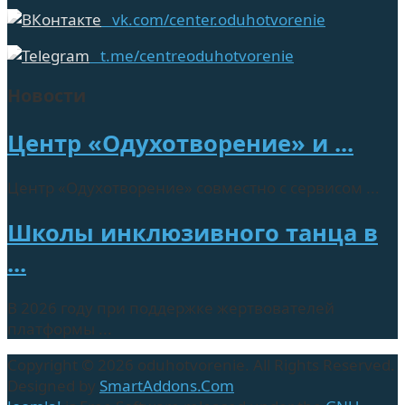
vk.com/center.oduhotvorenie
t.me/centreoduhotvorenie
Новости
Центр «Одухотворение» и ...
Центр «Одухотворение» совместно с сервисом ...
Школы инклюзивного танца в
...
В 2026 году при поддержке жертвователей
платформы ...
Copyright © 2026 oduhotvorenie. All Rights Reserved.
Designed by
SmartAddons.Com