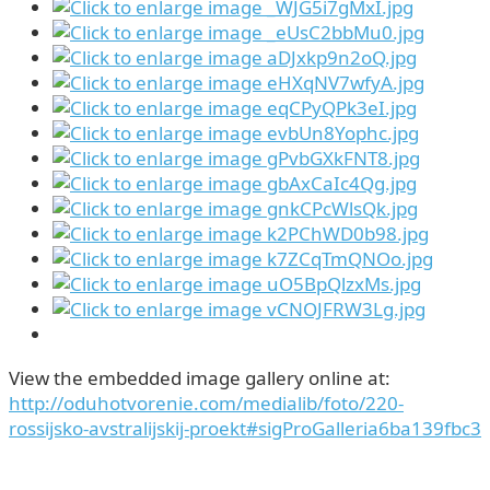
View the embedded image gallery online at:
http://oduhotvorenie.com/medialib/foto/220-
rossijsko-avstralijskij-proekt#sigProGalleria6ba139fbc3