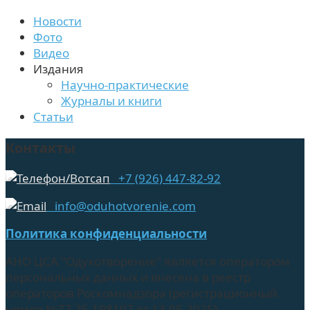
Новости
Фото
Видео
Издания
Научно-практические
Журналы и книги
Статьи
Контакты
+7 (926) 447-82-92
info@oduhotvorenie.com
Политика конфиденциальности
АНО ЦСА "Одухотворение" является оператором
персональных данных и внесена в реестр
операторов Роскомнадзора (регистрационный
номер №77-25-198107 от 13.05.2025)