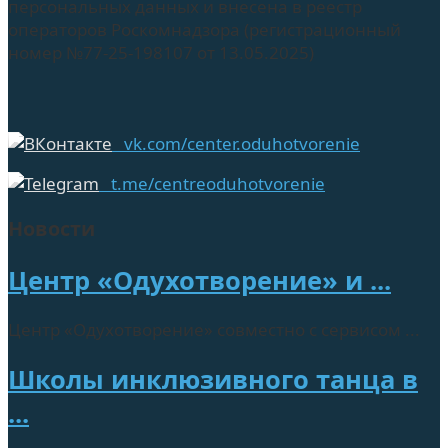
персональных данных и внесена в реестр
операторов Роскомнадзора (регистрационный
номер №77-25-198107 от 13.05.2025)
vk.com/center.oduhotvorenie
t.me/centreoduhotvorenie
Новости
Центр «Одухотворение» и ...
Центр «Одухотворение» совместно с сервисом ...
Школы инклюзивного танца в
...