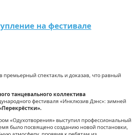
тупление на фестивале
в премьерный спектакль и доказав, что равный
ого танцевального коллектива
ждународного фестиваля «Инклюзив Дэнс»: зимней
«Перекрёстки».
нёром «Одухотворения» выступил профессиональный
время было посвящено созданию новой постановки,
ную атмосферу, проявив к ребятам из