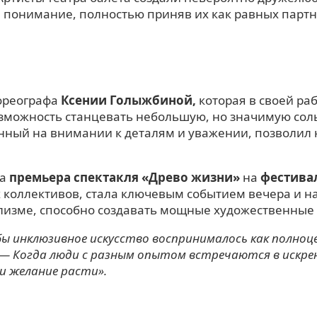
 понимание, полностью приняв их как равных партн
ореографа
Ксении Голыжбиной,
которая в своей ра
зможность станцевать небольшую, но значимую сольн
нный на внимании к деталям и уважении, позволил 
ла
премьера спектакля
«Древо жизни»
на
фестива
 коллективов, стала ключевым событием вечера и на
лизме, способно создавать мощные художественные
бы инклюзивное искусство воспринималось как полноц
 — Когда люди с разным опытом встречаются в искре
и желание расти».