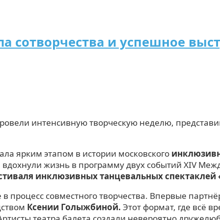
ла сотворчества и успешное выс
ровели интенсивную творческую неделю, представи
ала ярким этапом в истории московского
инклюзивн
ки вдохнули жизнь в программу двух событий XIV Ме
стиваля инклюзивных танцевальных спектаклей 
е в процесс совместного творчества. Впервые парт
дством
Ксении Голыжбиной.
Этот формат, где всё 
Артисты театра балета создали невероятно дружелюб