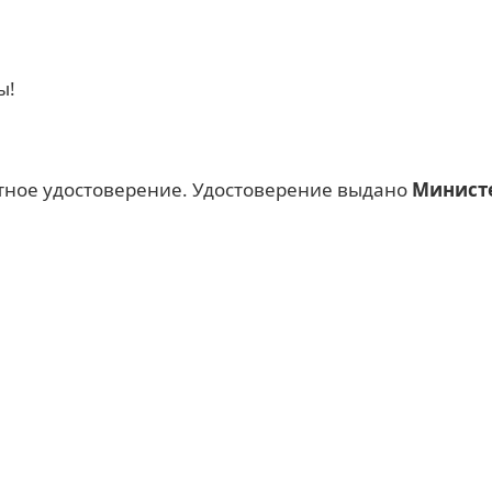
ы!
тное удостоверение. Удостоверение выдано
Министе