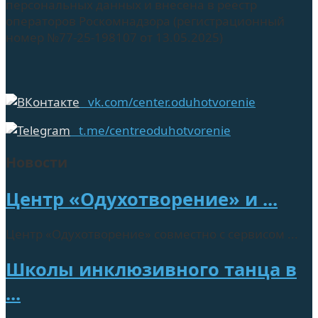
персональных данных и внесена в реестр
операторов Роскомнадзора (регистрационный
номер №77-25-198107 от 13.05.2025)
vk.com/center.oduhotvorenie
t.me/centreoduhotvorenie
Новости
Центр «Одухотворение» и ...
Центр «Одухотворение» совместно с сервисом ...
Школы инклюзивного танца в
...