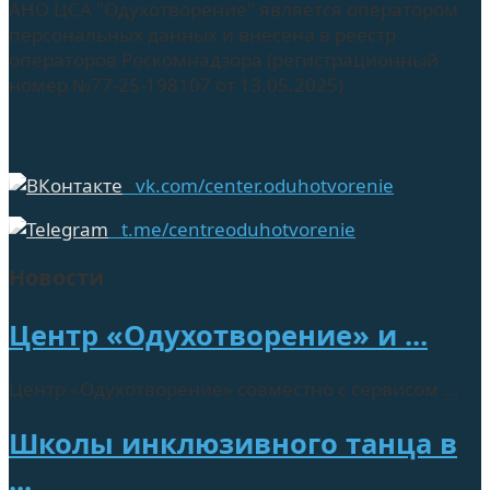
АНО ЦСА "Одухотворение" является оператором
персональных данных и внесена в реестр
операторов Роскомнадзора (регистрационный
номер №77-25-198107 от 13.05.2025)
vk.com/center.oduhotvorenie
t.me/centreoduhotvorenie
Новости
Центр «Одухотворение» и ...
Центр «Одухотворение» совместно с сервисом ...
Школы инклюзивного танца в
...