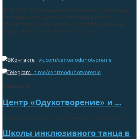
АНО ЦСА "Одухотворение" является оператором
персональных данных и внесена в реестр
операторов Роскомнадзора (регистрационный
номер №77-25-198107 от 13.05.2025)
vk.com/center.oduhotvorenie
t.me/centreoduhotvorenie
Новости
Центр «Одухотворение» и ...
Центр «Одухотворение» совместно с сервисом ...
Школы инклюзивного танца в